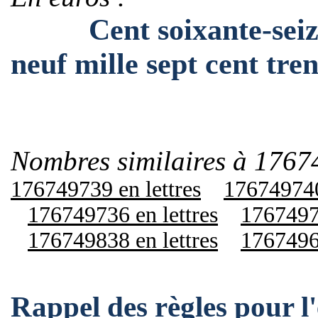
Cent soixante-seize m
neuf mille sept cent tre
Nombres similaires à 1767
176749739 en lettres
176749740
176749736 en lettres
17674974
176749838 en lettres
17674963
Rappel des règles pour l