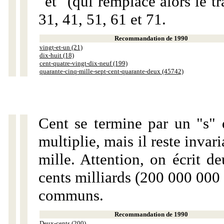
"et" (qui remplace alors le tr
31, 41, 51, 61 et 71.
Recommandation de 1990
vingt-et-un (21)
dix-huit (18)
cent-quatre-vingt-dix-neuf (199)
quarante-cinq-mille-sept-cent-quarante-deux (45742)
Cent se termine par un "s" 
multiplie, mais il reste invar
mille. Attention, on écrit d
cents milliards (200 000 000 
communs.
Recommandation de 1990
Deux-cents (200)