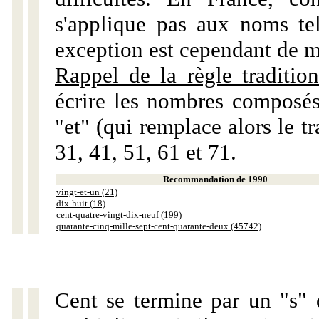
s'applique pas aux noms tels
exception est cependant de m
Rappel de la règle tradition
écrire les nombres composés
"et" (qui remplace alors le tr
31, 41, 51, 61 et 71.
Recommandation de 1990
vingt-et-un (21)
dix-huit (18)
cent-quatre-vingt-dix-neuf (199)
quarante-cinq-mille-sept-cent-quarante-deux (45742)
Cent se termine par un "s" 