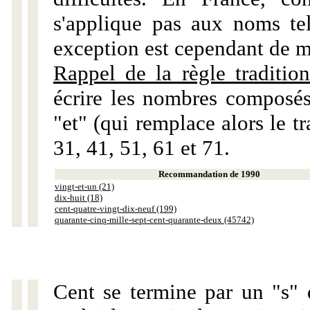
s'applique pas aux noms tels
exception est cependant de m
Rappel de la règle tradition
écrire les nombres composés
"et" (qui remplace alors le tr
31, 41, 51, 61 et 71.
Recommandation de 1990
vingt-et-un (21)
dix-huit (18)
cent-quatre-vingt-dix-neuf (199)
quarante-cinq-mille-sept-cent-quarante-deux (45742)
Cent se termine par un "s" 