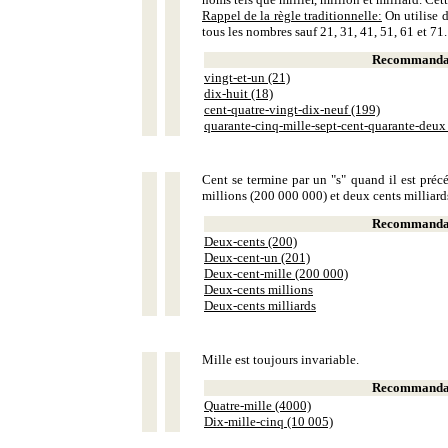
Rappel de la règle traditionnelle:
On utilise d
tous les nombres sauf 21, 31, 41, 51, 61 et 71.
Recommandat
vingt-et-un (21)
dix-huit (18)
cent-quatre-vingt-dix-neuf (199)
quarante-cinq-mille-sept-cent-quarante-deux
Cent se termine par un "s" quand il est précé
millions (200 000 000) et deux cents milliar
Recommandat
Deux-cents (200)
Deux-cent-un (201)
Deux-cent-mille (200 000)
Deux-cents millions
Deux-cents milliards
Mille est toujours invariable.
Recommandat
Quatre-mille (4000)
Dix-mille-cinq (10 005)