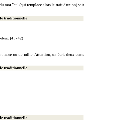
u mot "et" (qui remplace alors le trait d'union) soit
e traditionnelle
e-deux (45742)
e nombre ou de mille. Attention, on écrit deux cents
e traditionnelle
e traditionnelle