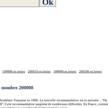
199998 en lettres
200010 en lettres
199990 en lettres
200100 en lettres
du nombre 200000
 l'Académie Française en 1990. La nouvelle recommandation est la suivante : "On 
0". Cette recommandation supprime de nombreuses difficultés. En France, contrair
tte exception est cependant de moins en moins suivie.