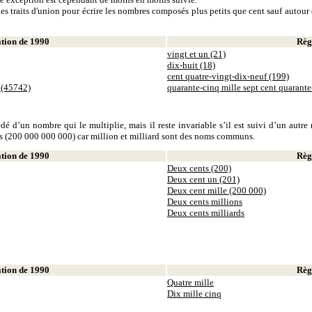
es traits d'union pour écrire les nombres composés plus petits que cent sauf autour d
ion de 1990
Règl
vingt et un (21)
dix-huit (18)
cent quatre-vingt-dix-neuf (199)
 (45742)
quarante-cinq mille sept cent quarant
dé d’un nombre qui le multiplie, mais il reste invariable s’il est suivi d’un autr
ds (200 000 000 000) car million et milliard sont des noms communs.
ion de 1990
Règl
Deux cents (200)
Deux cent un (201)
Deux cent mille (200 000)
Deux cents millions
Deux cents milliards
ion de 1990
Règl
Quatre mille
Dix mille cinq