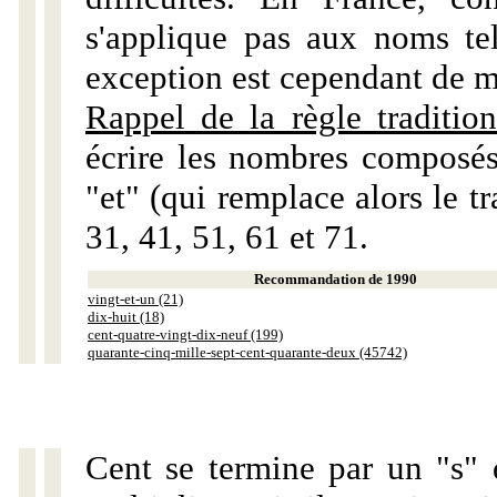
s'applique pas aux noms tels
exception est cependant de m
Rappel de la règle tradition
écrire les nombres composés
"et" (qui remplace alors le tr
31, 41, 51, 61 et 71.
Recommandation de 1990
vingt-et-un (21)
dix-huit (18)
cent-quatre-vingt-dix-neuf (199)
quarante-cinq-mille-sept-cent-quarante-deux (45742)
Cent se termine par un "s" 