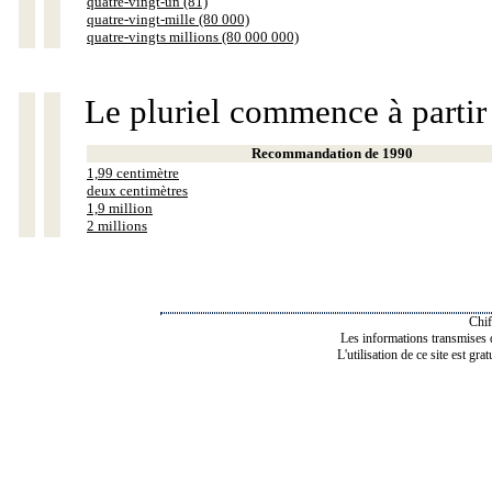
quatre-vingt-un (81)
quatre-vingt-mille (80 000)
quatre-vingts millions (80 000 000)
Le pluriel commence à partir
Recommandation de 1990
1,99 centimètre
deux centimètres
1,9 million
2 millions
Chif
Les informations transmises de
L'utilisation de ce site est gra