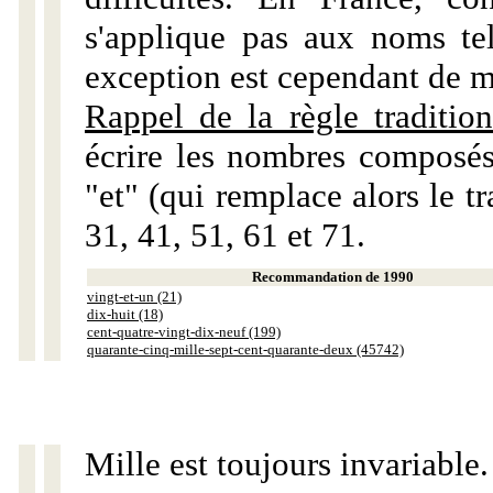
s'applique pas aux noms tels
exception est cependant de m
Rappel de la règle tradition
écrire les nombres composés
"et" (qui remplace alors le tr
31, 41, 51, 61 et 71.
Recommandation de 1990
vingt-et-un (21)
dix-huit (18)
cent-quatre-vingt-dix-neuf (199)
quarante-cinq-mille-sept-cent-quarante-deux (45742)
Mille est toujours invariable.