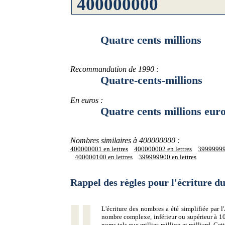
Quatre cents millions
Recommandation de 1990 :
Quatre-cents-millions
En euros :
Quatre cents millions euro
Nombres similaires à 400000000 :
400000001 en lettres
400000002 en lettres
399999999
400000100 en lettres
399999900 en lettres
Rappel des règles pour l'écriture 
L'écriture des nombres a été simplifiée par
nombre complexe, inférieur ou supérieur à 10
noms tels que millier, million et milliard. Ce