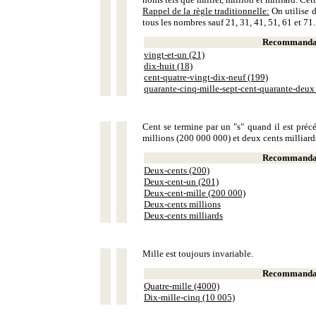
Rappel de la règle traditionnelle:
On utilise d
tous les nombres sauf 21, 31, 41, 51, 61 et 71.
Recommandat
vingt-et-un (21)
dix-huit (18)
cent-quatre-vingt-dix-neuf (199)
quarante-cinq-mille-sept-cent-quarante-deux
Cent se termine par un "s" quand il est précé
millions (200 000 000) et deux cents milliar
Recommandat
Deux-cents (200)
Deux-cent-un (201)
Deux-cent-mille (200 000)
Deux-cents millions
Deux-cents milliards
Mille est toujours invariable.
Recommandat
Quatre-mille (4000)
Dix-mille-cinq (10 005)