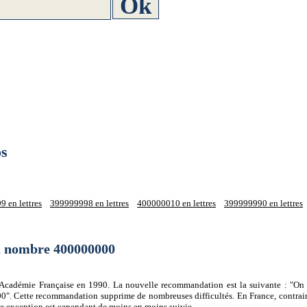
s
 en lettres
399999998 en lettres
400000010 en lettres
399999990 en lettres
du nombre 400000000
 l'Académie Française en 1990. La nouvelle recommandation est la suivante : "On 
0". Cette recommandation supprime de nombreuses difficultés. En France, contrair
tte exception est cependant de moins en moins suivie.