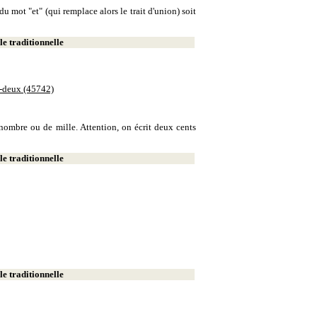
u mot "et" (qui remplace alors le trait d'union) soit
e traditionnelle
e-deux (45742)
e nombre ou de mille. Attention, on écrit deux cents
e traditionnelle
e traditionnelle