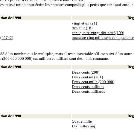
es traits d'union pour écrire les nombres composés plus petits que cent sauf autour d
ion de 1990
Règl
vingt et un (21)
dix-huit (18)
cent quatre-vingt-dix-neuf (199)
 (45742)
quarante-cinq mille sept cent quarant
dé d’un nombre qui le multiplie, mais il reste invariable s’il est suivi d’un autr
ds (200 000 000 000) car million et milliard sont des noms communs.
ion de 1990
Règl
Deux cents (200)
Deux cent un (201)
Deux cent mille (200 000)
Deux cents millions
Deux cents milliards
ion de 1990
Règl
Quatre mille
Dix mille cinq