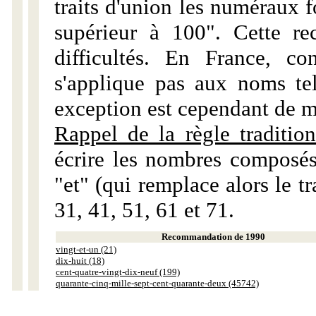
traits d'union les numéraux 
supérieur à 100". Cette r
difficultés. En France, c
s'applique pas aux noms tels
exception est cependant de m
Rappel de la règle tradition
écrire les nombres composés
"et" (qui remplace alors le tr
31, 41, 51, 61 et 71.
Recommandation de 1990
vingt-et-un (21)
dix-huit (18)
cent-quatre-vingt-dix-neuf (199)
quarante-cinq-mille-sept-cent-quarante-deux (45742)