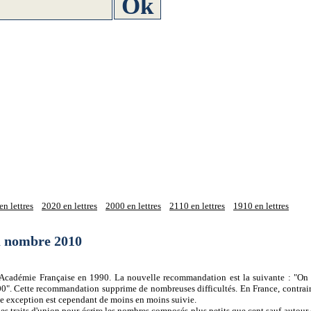
n lettres
2020 en lettres
2000 en lettres
2110 en lettres
1910 en lettres
du nombre 2010
 l'Académie Française en 1990. La nouvelle recommandation est la suivante : "On 
0". Cette recommandation supprime de nombreuses difficultés. En France, contrair
tte exception est cependant de moins en moins suivie.
es traits d'union pour écrire les nombres composés plus petits que cent sauf autour d