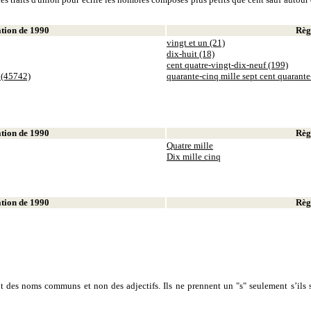
ion de 1990
Règl
vingt et un (21)
dix-huit (18)
cent quatre-vingt-dix-neuf (199)
 (45742)
quarante-cinq mille sept cent quarant
ion de 1990
Règl
Quatre mille
Dix mille cinq
ion de 1990
Règl
sont des noms communs et non des adjectifs. Ils ne prennent un "s" seulement s’ils s