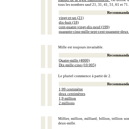
tous les nombres sauf 21, 31, 41, 51, 61 et 71.
Recommandat
vingt-et-un (21)
dix-huit (18)
cent-quatre-vingt-dix-neuf (199)
quarante-cinq-mille-sept-cent-quarante-deux
Mille est toujours invariable.
Recommandat
Quatre-mille (4000)
Dix-mille-cinq (10 005)
Le pluriel commence à partir de 2.
Recommandat
1,99 centimètre
deux centimètres
1,9 million
2 millions
Millier, million, milliard, billion, trillion 
deux-mille.