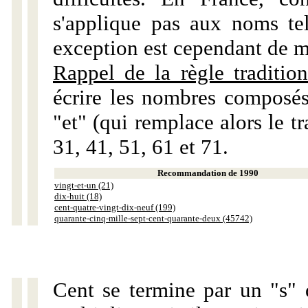
s'applique pas aux noms tels
exception est cependant de m
Rappel de la règle tradition
écrire les nombres composés
"et" (qui remplace alors le tr
31, 41, 51, 61 et 71.
Recommandation de 1990
vingt-et-un (21)
dix-huit (18)
cent-quatre-vingt-dix-neuf (199)
quarante-cinq-mille-sept-cent-quarante-deux (45742)
Cent se termine par un "s" 