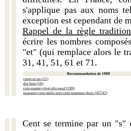
s'applique pas aux noms tels
exception est cependant de m
Rappel de la règle tradition
écrire les nombres composés
"et" (qui remplace alors le tr
31, 41, 51, 61 et 71.
Recommandation de 1990
vingt-et-un (21)
dix-huit (18)
cent-quatre-vingt-dix-neuf (199)
quarante-cinq-mille-sept-cent-quarante-deux (45742)
Cent se termine par un "s" 