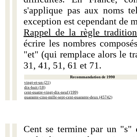
s'applique pas aux noms tels
exception est cependant de m
Rappel de la règle tradition
écrire les nombres composés
"et" (qui remplace alors le tr
31, 41, 51, 61 et 71.
Recommandation de 1990
vingt-et-un (21)
dix-huit (18)
cent-quatre-vingt-dix-neuf (199)
quarante-cinq-mille-sept-cent-quarante-deux (45742)
Cent se termine par un "s" 