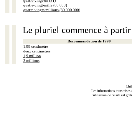
quatre-vingt-un (81)
quatre-vingt-mille (80 000)
quatre-vingts millions (80 000 000)
Le pluriel commence à partir
Recommandation de 1990
1,99 centimètre
deux centimètres
1,9 million
2 millions
Chif
Les informations transmises de
L'utilisation de ce site est gra