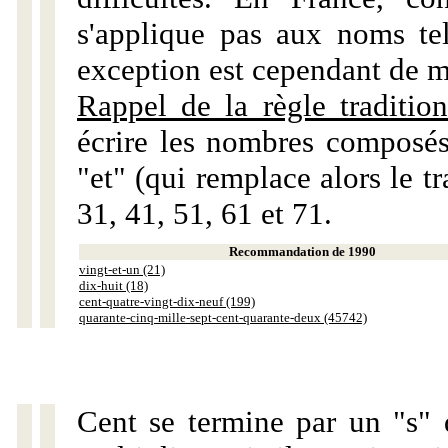
s'applique pas aux noms tels
exception est cependant de m
Rappel de la règle tradition
écrire les nombres composés
"et" (qui remplace alors le tr
31, 41, 51, 61 et 71.
Recommandation de 1990
vingt-et-un (21)
dix-huit (18)
cent-quatre-vingt-dix-neuf (199)
quarante-cinq-mille-sept-cent-quarante-deux (45742)
Cent se termine par un "s" 