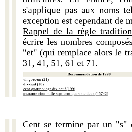
s'applique pas aux noms tels
exception est cependant de m
Rappel de la règle tradition
écrire les nombres composés
"et" (qui remplace alors le tr
31, 41, 51, 61 et 71.
Recommandation de 1990
vingt-et-un (21)
dix-huit (18)
cent-quatre-vingt-dix-neuf (199)
quarante-cinq-mille-sept-cent-quarante-deux (45742)
Cent se termine par un "s" 