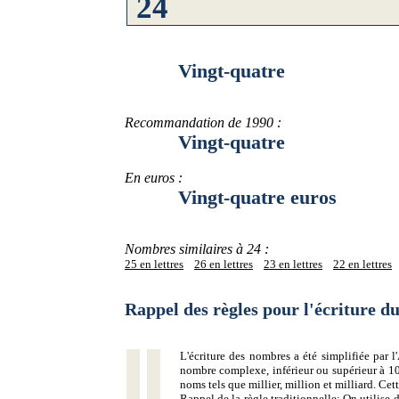
Vingt-quatre
Recommandation de 1990 :
Vingt-quatre
En euros :
Vingt-quatre euros
Nombres similaires à 24 :
25 en lettres
26 en lettres
23 en lettres
22 en lettres
Rappel des règles pour l'écriture 
L'écriture des nombres a été simplifiée par
nombre complexe, inférieur ou supérieur à 10
noms tels que millier, million et milliard. Ce
Rappel de la règle traditionnelle:
On utilise d