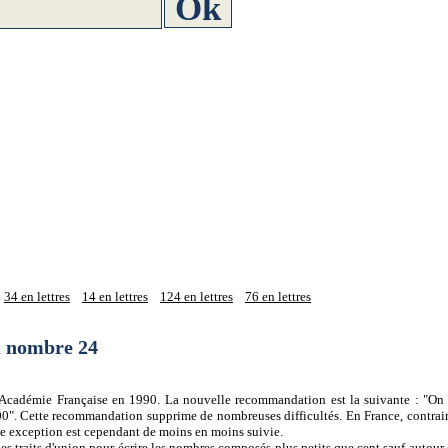
34 en lettres
14 en lettres
124 en lettres
76 en lettres
du nombre 24
 l'Académie Française en 1990. La nouvelle recommandation est la suivante : "On 
0". Cette recommandation supprime de nombreuses difficultés. En France, contrair
tte exception est cependant de moins en moins suivie.
es traits d'union pour écrire les nombres composés plus petits que cent sauf autour d