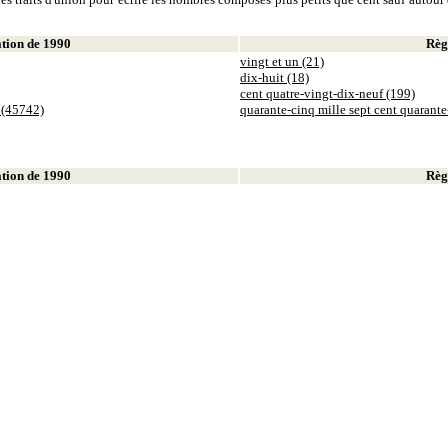
ion de 1990
Règl
vingt et un (21)
dix-huit (18)
cent quatre-vingt-dix-neuf (199)
 (45742)
quarante-cinq mille sept cent quarant
ion de 1990
Règl