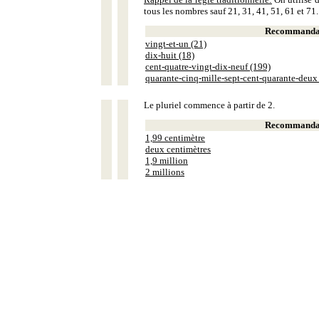
tous les nombres sauf 21, 31, 41, 51, 61 et 71.
Recommandat
vingt-et-un (21)
dix-huit (18)
cent-quatre-vingt-dix-neuf (199)
quarante-cinq-mille-sept-cent-quarante-deux
Le pluriel commence à partir de 2.
Recommandat
1,99 centimètre
deux centimètres
1,9 million
2 millions