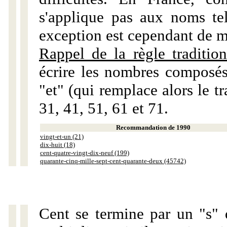
s'applique pas aux noms tels
exception est cependant de m
Rappel de la règle tradition
écrire les nombres composés
"et" (qui remplace alors le tr
31, 41, 51, 61 et 71.
Recommandation de 1990
vingt-et-un (21)
dix-huit (18)
cent-quatre-vingt-dix-neuf (199)
quarante-cinq-mille-sept-cent-quarante-deux (45742)
Cent se termine par un "s" 