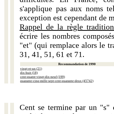
s'applique pas aux noms tels
exception est cependant de m
Rappel de la règle tradition
écrire les nombres composés
"et" (qui remplace alors le tr
31, 41, 51, 61 et 71.
Recommandation de 1990
vingt-et-un (21)
dix-huit (18)
cent-quatre-vingt-dix-neuf (199)
quarante-cinq-mille-sept-cent-quarante-deux (45742)
Cent se termine par un "s" 