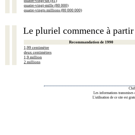
quatre-vingt-un (81)
quatre-vingt-mille (80 000)
quatre-vingts millions (80 000 000)
Le pluriel commence à partir
Recommandation de 1990
1,99 centimètre
deux centimètres
1,9 million
2 millions
Chif
Les informations transmises de
L'utilisation de ce site est gra