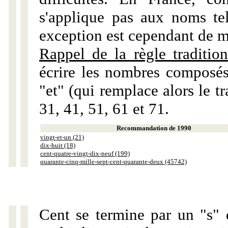
s'applique pas aux noms tels
exception est cependant de m
Rappel de la règle tradition
écrire les nombres composés
"et" (qui remplace alors le tr
31, 41, 51, 61 et 71.
Recommandation de 1990
vingt-et-un (21)
dix-huit (18)
cent-quatre-vingt-dix-neuf (199)
quarante-cinq-mille-sept-cent-quarante-deux (45742)
Cent se termine par un "s" 