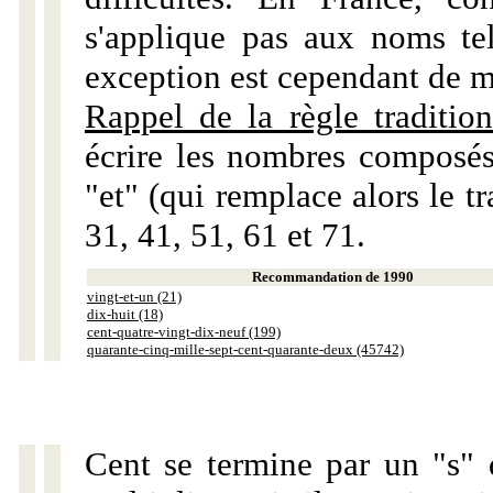
s'applique pas aux noms tels
exception est cependant de m
Rappel de la règle tradition
écrire les nombres composés
"et" (qui remplace alors le tr
31, 41, 51, 61 et 71.
Recommandation de 1990
vingt-et-un (21)
dix-huit (18)
cent-quatre-vingt-dix-neuf (199)
quarante-cinq-mille-sept-cent-quarante-deux (45742)
Cent se termine par un "s" 