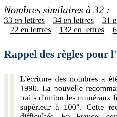
Nombres similaires à 32 :
33 en lettres
34 en lettres
31 e
22 en lettres
132 en lettres
6
Rappel des règles pour l
L'écriture des nombres a ét
1990. La nouvelle recommand
traits d'union les numéraux 
supérieur à 100". Cette r
difficultés. En France, c