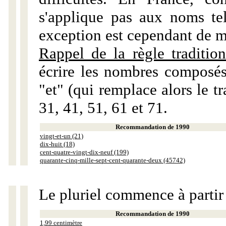
s'applique pas aux noms tels
exception est cependant de m
Rappel de la règle tradition
écrire les nombres composés
"et" (qui remplace alors le tr
31, 41, 51, 61 et 71.
Recommandation de 1990
vingt-et-un (21)
dix-huit (18)
cent-quatre-vingt-dix-neuf (199)
quarante-cinq-mille-sept-cent-quarante-deux (45742)
Le pluriel commence à partir
Recommandation de 1990
1,99 centimètre