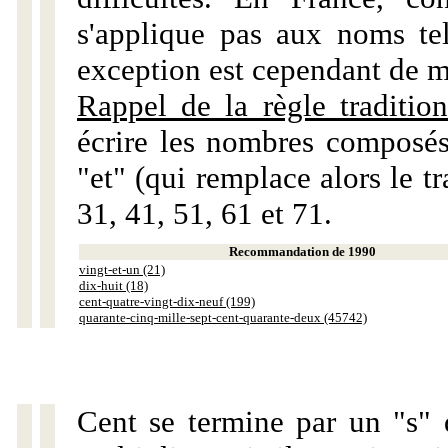
s'applique pas aux noms tels
exception est cependant de m
Rappel de la règle tradition
écrire les nombres composés
"et" (qui remplace alors le tr
31, 41, 51, 61 et 71.
Recommandation de 1990
vingt-et-un (21)
dix-huit (18)
cent-quatre-vingt-dix-neuf (199)
quarante-cinq-mille-sept-cent-quarante-deux (45742)
Cent se termine par un "s" 