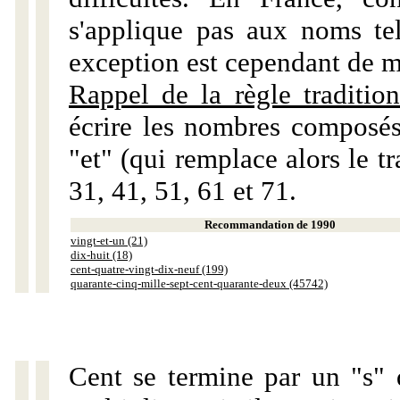
s'applique pas aux noms tels
exception est cependant de m
Rappel de la règle tradition
écrire les nombres composés
"et" (qui remplace alors le tr
31, 41, 51, 61 et 71.
Recommandation de 1990
vingt-et-un (21)
dix-huit (18)
cent-quatre-vingt-dix-neuf (199)
quarante-cinq-mille-sept-cent-quarante-deux (45742)
Cent se termine par un "s" 