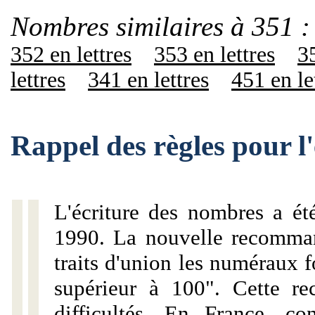
Nombres similaires à 351 :
352 en lettres
353 en lettres
35
lettres
341 en lettres
451 en le
Rappel des règles pour l
L'écriture des nombres a ét
1990. La nouvelle recommand
traits d'union les numéraux 
supérieur à 100". Cette r
difficultés. En France, c