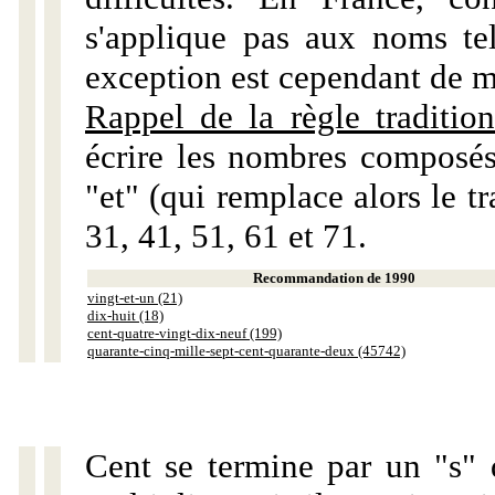
s'applique pas aux noms tels
exception est cependant de m
Rappel de la règle tradition
écrire les nombres composés
"et" (qui remplace alors le tr
31, 41, 51, 61 et 71.
Recommandation de 1990
vingt-et-un (21)
dix-huit (18)
cent-quatre-vingt-dix-neuf (199)
quarante-cinq-mille-sept-cent-quarante-deux (45742)
Cent se termine par un "s" 