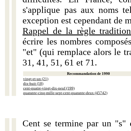
s'applique pas aux noms tels
exception est cependant de m
Rappel de la règle tradition
écrire les nombres composés
"et" (qui remplace alors le tr
31, 41, 51, 61 et 71.
Recommandation de 1990
vingt-et-un (21)
dix-huit (18)
cent-quatre-vingt-dix-neuf (199)
quarante-cinq-mille-sept-cent-quarante-deux (45742)
Cent se termine par un "s" 