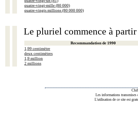
quatre-vingt-un (81)
quatre-vingt-mille (80 000)
quatre-vingts millions (80 000 000)
Le pluriel commence à partir
Recommandation de 1990
1,99 centimètre
deux centimètres
1,9 million
2 millions
Chif
Les informations transmises de
L'utilisation de ce site est gra