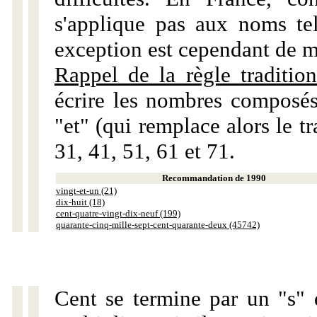
s'applique pas aux noms tels
exception est cependant de m
Rappel de la règle tradition
écrire les nombres composés
"et" (qui remplace alors le tr
31, 41, 51, 61 et 71.
Recommandation de 1990
vingt-et-un (21)
dix-huit (18)
cent-quatre-vingt-dix-neuf (199)
quarante-cinq-mille-sept-cent-quarante-deux (45742)
Cent se termine par un "s" 