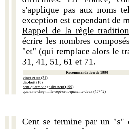
s'applique pas aux noms tels
exception est cependant de m
Rappel de la règle tradition
écrire les nombres composés
"et" (qui remplace alors le tr
31, 41, 51, 61 et 71.
Recommandation de 1990
vingt-et-un (21)
dix-huit (18)
cent-quatre-vingt-dix-neuf (199)
quarante-cinq-mille-sept-cent-quarante-deux (45742)
Cent se termine par un "s" 