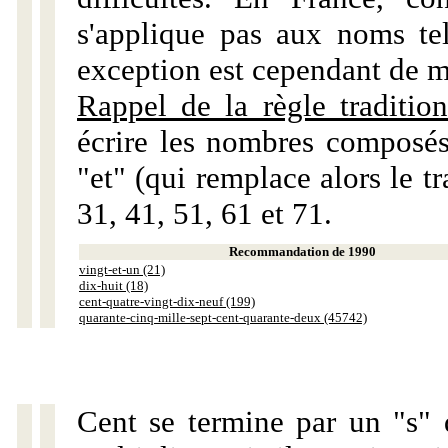
s'applique pas aux noms tels
exception est cependant de m
Rappel de la règle tradition
écrire les nombres composés
"et" (qui remplace alors le tr
31, 41, 51, 61 et 71.
Recommandation de 1990
vingt-et-un (21)
dix-huit (18)
cent-quatre-vingt-dix-neuf (199)
quarante-cinq-mille-sept-cent-quarante-deux (45742)
Cent se termine par un "s" 