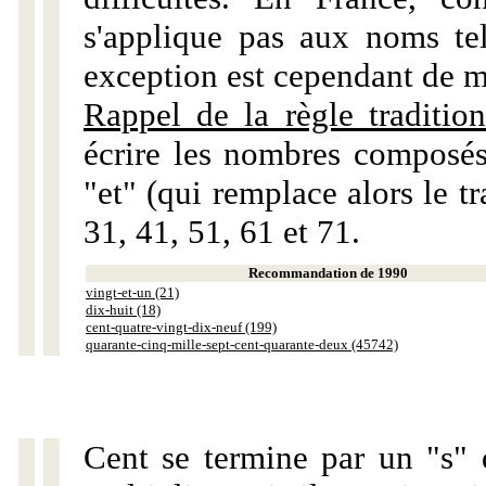
s'applique pas aux noms tels
exception est cependant de m
Rappel de la règle tradition
écrire les nombres composés
"et" (qui remplace alors le tr
31, 41, 51, 61 et 71.
Recommandation de 1990
vingt-et-un (21)
dix-huit (18)
cent-quatre-vingt-dix-neuf (199)
quarante-cinq-mille-sept-cent-quarante-deux (45742)
Cent se termine par un "s" 