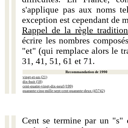
s'applique pas aux noms tels
exception est cependant de m
Rappel de la règle tradition
écrire les nombres composés
"et" (qui remplace alors le tr
31, 41, 51, 61 et 71.
Recommandation de 1990
vingt-et-un (21)
dix-huit (18)
cent-quatre-vingt-dix-neuf (199)
quarante-cinq-mille-sept-cent-quarante-deux (45742)
Cent se termine par un "s" 