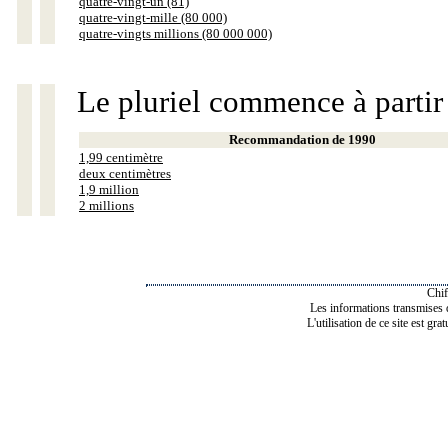
quatre-vingt-un (81)
quatre-vingt-mille (80 000)
quatre-vingts millions (80 000 000)
Le pluriel commence à partir
Recommandation de 1990
1,99 centimètre
deux centimètres
1,9 million
2 millions
Chif
Les informations transmises de
L'utilisation de ce site est gra