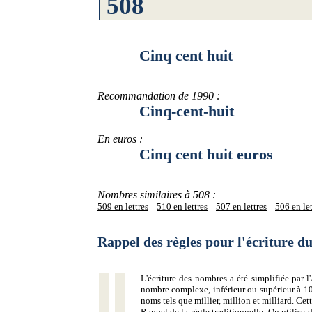
Cinq cent huit
Recommandation de 1990 :
Cinq-cent-huit
En euros :
Cinq cent huit euros
Nombres similaires à 508 :
509 en lettres
510 en lettres
507 en lettres
506 en let
Rappel des règles pour l'écriture 
L'écriture des nombres a été simplifiée par
nombre complexe, inférieur ou supérieur à 10
noms tels que millier, million et milliard. Ce
Rappel de la règle traditionnelle:
On utilise d