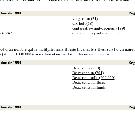
ion de 1990
Règl
vingt et un (21)
dix-huit (18)
cent quatre-vingt-dix-neuf (199)
 (45742)
quarante-cinq mille sept cent quarant
dé d’un nombre qui le multiplie, mais il reste invariable s’il est suivi d’un autr
ds (200 000 000 000) car million et milliard sont des noms communs.
ion de 1990
Règl
Deux cents (200)
Deux cent un (201)
Deux cent mille (200 000)
Deux cents millions
Deux cents milliards
ion de 1990
Règl