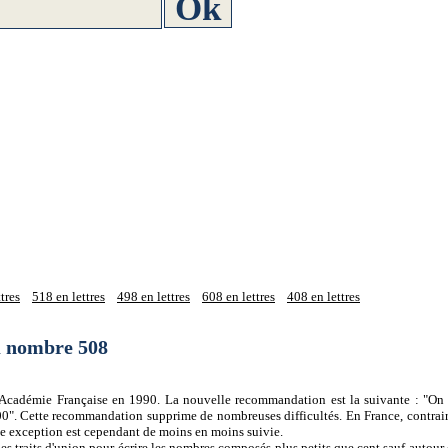
tres
518 en lettres
498 en lettres
608 en lettres
408 en lettres
du nombre 508
 l'Académie Française en 1990. La nouvelle recommandation est la suivante : "On 
0". Cette recommandation supprime de nombreuses difficultés. En France, contrair
tte exception est cependant de moins en moins suivie.
es traits d'union pour écrire les nombres composés plus petits que cent sauf autour d