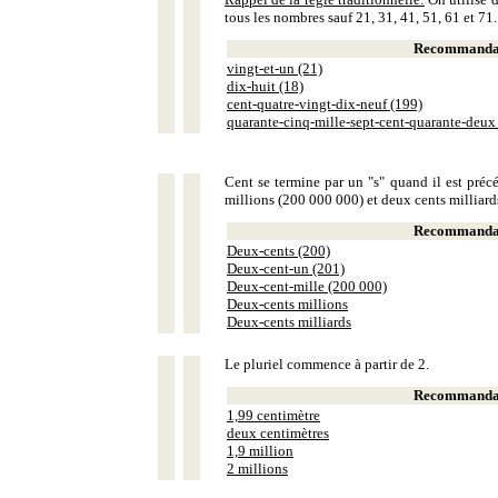
tous les nombres sauf 21, 31, 41, 51, 61 et 71.
Recommandat
vingt-et-un (21)
dix-huit (18)
cent-quatre-vingt-dix-neuf (199)
quarante-cinq-mille-sept-cent-quarante-deux
Cent se termine par un "s" quand il est précé
millions (200 000 000) et deux cents milliar
Recommandat
Deux-cents (200)
Deux-cent-un (201)
Deux-cent-mille (200 000)
Deux-cents millions
Deux-cents milliards
Le pluriel commence à partir de 2.
Recommandat
1,99 centimètre
deux centimètres
1,9 million
2 millions