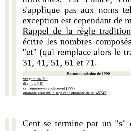
s'applique pas aux noms tels
exception est cependant de m
Rappel de la règle tradition
écrire les nombres composés
"et" (qui remplace alors le tr
31, 41, 51, 61 et 71.
Recommandation de 1990
vingt-et-un (21)
dix-huit (18)
cent-quatre-vingt-dix-neuf (199)
quarante-cinq-mille-sept-cent-quarante-deux (45742)
Cent se termine par un "s" 