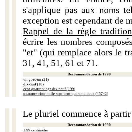
s'applique pas aux noms tels
exception est cependant de m
Rappel de la règle tradition
écrire les nombres composés
"et" (qui remplace alors le tr
31, 41, 51, 61 et 71.
Recommandation de 1990
vingt-et-un (21)
dix-huit (18)
cent-quatre-vingt-dix-neuf (199)
quarante-cinq-mille-sept-cent-quarante-deux (45742)
Le pluriel commence à partir
Recommandation de 1990
1,99 centimètre