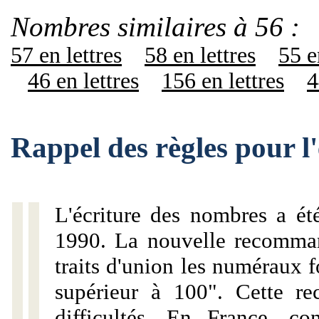
Nombres similaires à 56 :
57 en lettres
58 en lettres
55 e
46 en lettres
156 en lettres
4
Rappel des règles pour l
L'écriture des nombres a ét
1990. La nouvelle recommand
traits d'union les numéraux 
supérieur à 100". Cette r
difficultés. En France, c