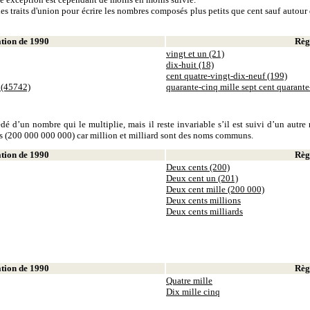
es traits d'union pour écrire les nombres composés plus petits que cent sauf autour d
ion de 1990
Règl
vingt et un (21)
dix-huit (18)
cent quatre-vingt-dix-neuf (199)
 (45742)
quarante-cinq mille sept cent quarant
dé d’un nombre qui le multiplie, mais il reste invariable s’il est suivi d’un autr
ds (200 000 000 000) car million et milliard sont des noms communs.
ion de 1990
Règl
Deux cents (200)
Deux cent un (201)
Deux cent mille (200 000)
Deux cents millions
Deux cents milliards
ion de 1990
Règl
Quatre mille
Dix mille cinq