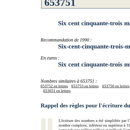
Six cent cinquante-trois mille
Recommandation de 1990 :
Six-cent-cinquante-trois-mill
En euros :
Six cent cinquante-trois mille
Nombres similaires à 653751 :
653752 en lettres
653753 en lettres
653750 en lettres
653651 en lettres
Rappel des règles pour l'écriture 
L'écriture des nombres a été simplifiée par
nombre complexe, inférieur ou supérieur à 10
noms tels que millier, million et milliard. Ce