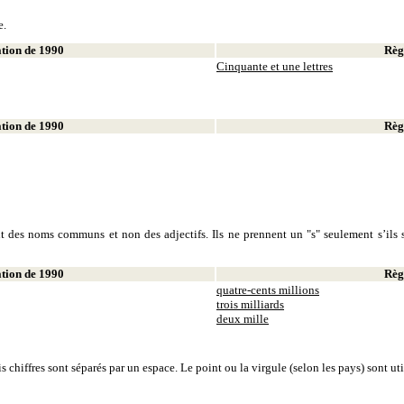
e.
ion de 1990
Règl
Cinquante et une lettres
ion de 1990
Règl
sont des noms communs et non des adjectifs. Ils ne prennent un "s" seulement s’ils s
ion de 1990
Règl
quatre-cents millions
trois milliards
deux mille
is chiffres sont séparés par un espace. Le point ou la virgule (selon les pays) sont u