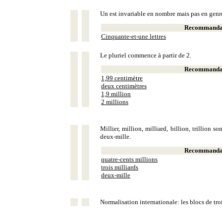
Un est invariable en nombre mais pas en genr
Recommandat
Cinquante-et-une lettres
Le pluriel commence à partir de 2.
Recommandat
1,99 centimètre
deux centimètres
1,9 million
2 millions
Millier, million, milliard, billion, trillion 
deux-mille.
Recommandat
quatre-cents millions
trois milliards
deux-mille
Normalisation internationale: les blocs de tro