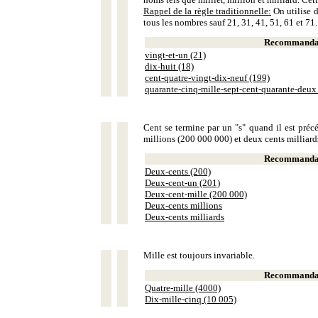
Rappel de la règle traditionnelle:
On utilise d
tous les nombres sauf 21, 31, 41, 51, 61 et 71.
Recommandat
vingt-et-un (21)
dix-huit (18)
cent-quatre-vingt-dix-neuf (199)
quarante-cinq-mille-sept-cent-quarante-deux
Cent se termine par un "s" quand il est précé
millions (200 000 000) et deux cents milliar
Recommandat
Deux-cents (200)
Deux-cent-un (201)
Deux-cent-mille (200 000)
Deux-cents millions
Deux-cents milliards
Mille est toujours invariable.
Recommandat
Quatre-mille (4000)
Dix-mille-cinq (10 005)