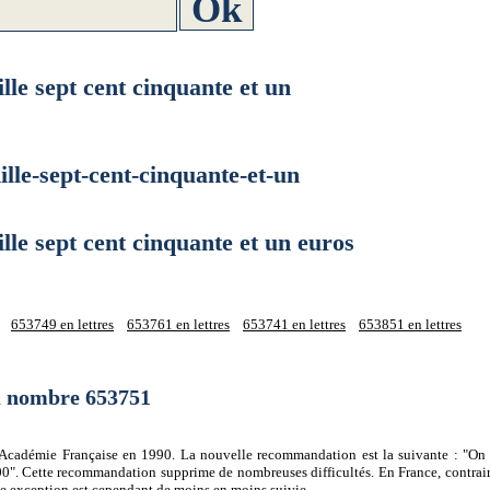
 sept cent cinquante et un
e-sept-cent-cinquante-et-un
 sept cent cinquante et un euros
653749 en lettres
653761 en lettres
653741 en lettres
653851 en lettres
du nombre 653751
 l'Académie Française en 1990. La nouvelle recommandation est la suivante : "On 
0". Cette recommandation supprime de nombreuses difficultés. En France, contrair
tte exception est cependant de moins en moins suivie.