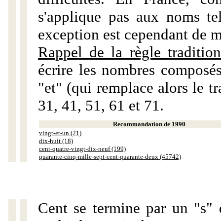
s'applique pas aux noms tels
exception est cependant de m
Rappel de la règle tradition
écrire les nombres composés
"et" (qui remplace alors le tr
31, 41, 51, 61 et 71.
Recommandation de 1990
vingt-et-un (21)
dix-huit (18)
cent-quatre-vingt-dix-neuf (199)
quarante-cinq-mille-sept-cent-quarante-deux (45742)
Cent se termine par un "s" 