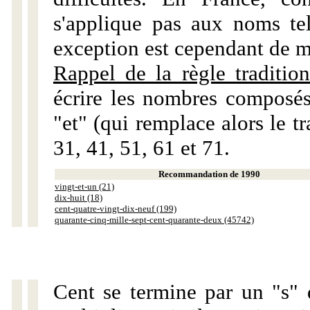
s'applique pas aux noms tels
exception est cependant de m
Rappel de la règle tradition
écrire les nombres composés
"et" (qui remplace alors le tr
31, 41, 51, 61 et 71.
Recommandation de 1990
vingt-et-un (21)
dix-huit (18)
cent-quatre-vingt-dix-neuf (199)
quarante-cinq-mille-sept-cent-quarante-deux (45742)
Cent se termine par un "s" 