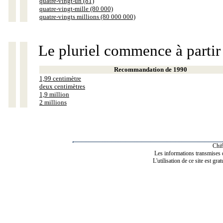
quatre-vingt-un (81)
quatre-vingt-mille (80 000)
quatre-vingts millions (80 000 000)
Le pluriel commence à partir
Recommandation de 1990
1,99 centimètre
deux centimètres
1,9 million
2 millions
Chif
Les informations transmises de
L'utilisation de ce site est gra