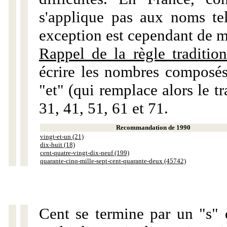
s'applique pas aux noms tels
exception est cependant de m
Rappel de la règle tradition
écrire les nombres composés
"et" (qui remplace alors le tr
31, 41, 51, 61 et 71.
Recommandation de 1990
vingt-et-un (21)
dix-huit (18)
cent-quatre-vingt-dix-neuf (199)
quarante-cinq-mille-sept-cent-quarante-deux (45742)
Cent se termine par un "s" 