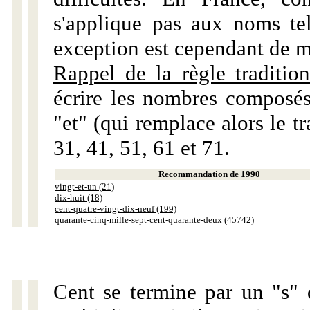
s'applique pas aux noms tels
exception est cependant de m
Rappel de la règle tradition
écrire les nombres composés
"et" (qui remplace alors le tr
31, 41, 51, 61 et 71.
Recommandation de 1990
vingt-et-un (21)
dix-huit (18)
cent-quatre-vingt-dix-neuf (199)
quarante-cinq-mille-sept-cent-quarante-deux (45742)
Cent se termine par un "s" 