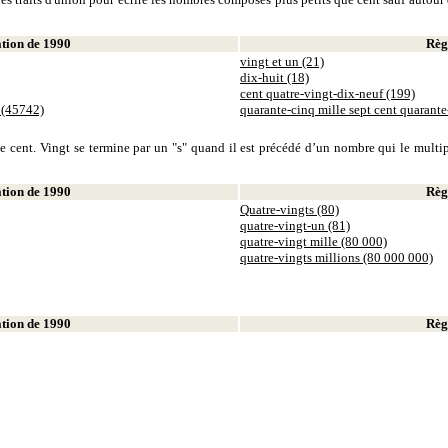
ion de 1990
Règl
vingt et un (21)
dix-huit (18)
cent quatre-vingt-dix-neuf (199)
 (45742)
quarante-cinq mille sept cent quarant
 cent. Vingt se termine par un "s" quand il est précédé d’un nombre qui le multiplie
ion de 1990
Règl
Quatre-vingts (80)
quatre-vingt-un (81)
quatre-vingt mille (80 000)
quatre-vingts millions (80 000 000)
ion de 1990
Règl