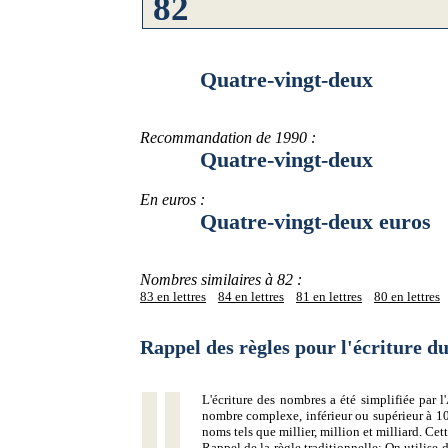
Quatre-vingt-deux
Recommandation de 1990 :
Quatre-vingt-deux
En euros :
Quatre-vingt-deux euros
Nombres similaires à 82 :
83 en lettres
84 en lettres
81 en lettres
80 en lettres
Rappel des règles pour l'écriture 
L'écriture des nombres a été simplifiée par
nombre complexe, inférieur ou supérieur à 10
noms tels que millier, million et milliard. Ce
Rappel de la règle traditionnelle:
On utilise d