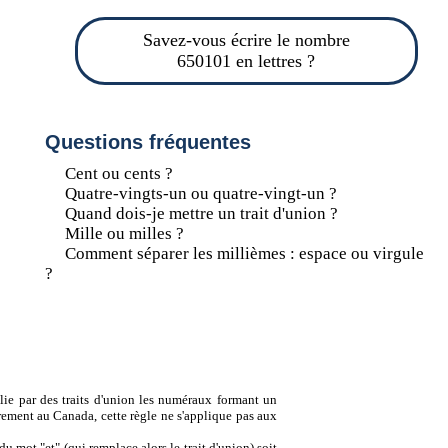
Savez-vous écrire le nombre
650101 en lettres ?
Questions fréquentes
Cent ou cents ?
Quatre-vingts-un ou quatre-vingt-un ?
Quand dois-je mettre un trait d'union ?
Mille ou milles ?
Comment séparer les millièmes : espace ou virgule
?
lie par des traits d'union les numéraux formant un
ement au Canada, cette règle ne s'applique pas aux
u mot "et" (qui remplace alors le trait d'union) soit