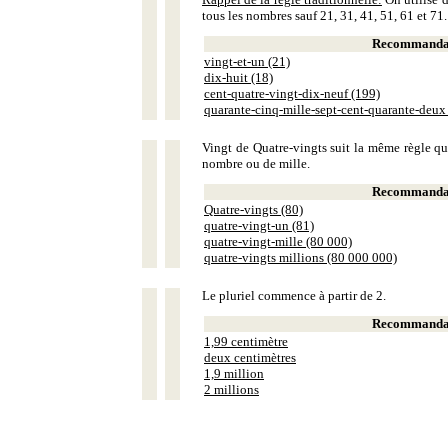
tous les nombres sauf 21, 31, 41, 51, 61 et 71.
Recommandat
vingt-et-un (21)
dix-huit (18)
cent-quatre-vingt-dix-neuf (199)
quarante-cinq-mille-sept-cent-quarante-deux
Vingt de Quatre-vingts suit la même règle que
nombre ou de mille.
Recommandat
Quatre-vingts (80)
quatre-vingt-un (81)
quatre-vingt-mille (80 000)
quatre-vingts millions (80 000 000)
Le pluriel commence à partir de 2.
Recommandat
1,99 centimètre
deux centimètres
1,9 million
2 millions