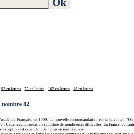
92 en lettres
72 en lettres
182 en lettres
18 en lettres
du nombre 82
 l'Académie Française en 1990. La nouvelle recommandation est la suivante : "On 
0". Cette recommandation supprime de nombreuses difficultés. En France, contrair
tte exception est cependant de moins en moins suivie.
es traits d'union pour écrire les nombres composés plus petits que cent sauf autour d