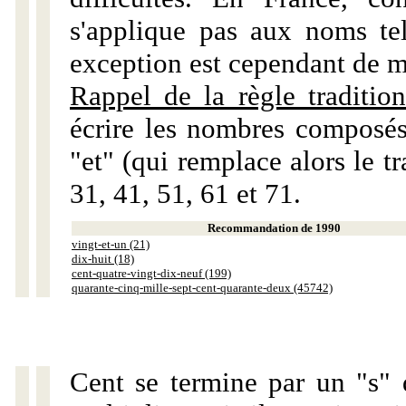
s'applique pas aux noms tels
exception est cependant de m
Rappel de la règle tradition
écrire les nombres composés
"et" (qui remplace alors le tr
31, 41, 51, 61 et 71.
Recommandation de 1990
vingt-et-un (21)
dix-huit (18)
cent-quatre-vingt-dix-neuf (199)
quarante-cinq-mille-sept-cent-quarante-deux (45742)
Cent se termine par un "s" 