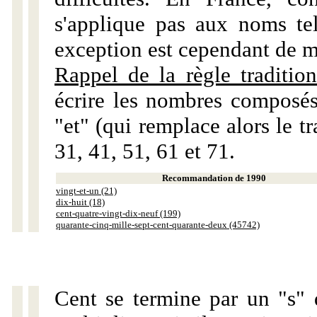
s'applique pas aux noms tels
exception est cependant de m
Rappel de la règle tradition
écrire les nombres composés
"et" (qui remplace alors le tr
31, 41, 51, 61 et 71.
Recommandation de 1990
vingt-et-un (21)
dix-huit (18)
cent-quatre-vingt-dix-neuf (199)
quarante-cinq-mille-sept-cent-quarante-deux (45742)
Cent se termine par un "s" 