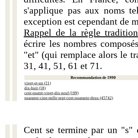
s'applique pas aux noms tels
exception est cependant de m
Rappel de la règle tradition
écrire les nombres composés
"et" (qui remplace alors le tr
31, 41, 51, 61 et 71.
Recommandation de 1990
vingt-et-un (21)
dix-huit (18)
cent-quatre-vingt-dix-neuf (199)
quarante-cinq-mille-sept-cent-quarante-deux (45742)
Cent se termine par un "s" 