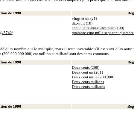
ion de 1990
Règl
vingt et un (21)
dix-huit (18)
cent quatre-vingt-dix-neuf (199)
 (45742)
quarante-cinq mille sept cent quarant
dé d’un nombre qui le multiplie, mais il reste invariable s’il est suivi d’un autr
ds (200 000 000 000) car million et milliard sont des noms communs.
ion de 1990
Règl
Deux cents (200)
Deux cent un (201)
Deux cent mille (200 000)
Deux cents millions
Deux cents milliards
ion de 1990
Règl