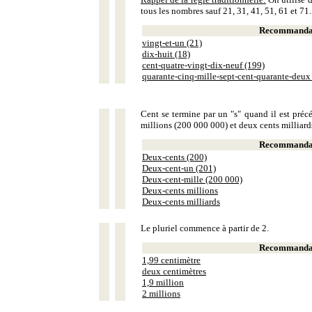
tous les nombres sauf 21, 31, 41, 51, 61 et 71.
Recommandat
vingt-et-un (21)
dix-huit (18)
cent-quatre-vingt-dix-neuf (199)
quarante-cinq-mille-sept-cent-quarante-deux
Cent se termine par un "s" quand il est précé
millions (200 000 000) et deux cents milliar
Recommandat
Deux-cents (200)
Deux-cent-un (201)
Deux-cent-mille (200 000)
Deux-cents millions
Deux-cents milliards
Le pluriel commence à partir de 2.
Recommandat
1,99 centimètre
deux centimètres
1,9 million
2 millions