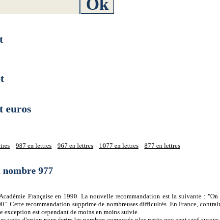
t
t
 euros
tres
987 en lettres
967 en lettres
1077 en lettres
877 en lettres
du nombre 977
 l'Académie Française en 1990. La nouvelle recommandation est la suivante : "On 
0". Cette recommandation supprime de nombreuses difficultés. En France, contrair
tte exception est cependant de moins en moins suivie.
es traits d'union pour écrire les nombres composés plus petits que cent sauf autour d