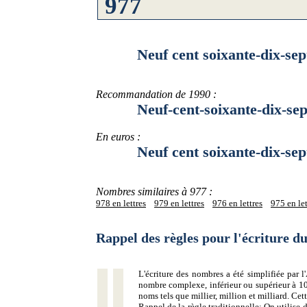
Neuf cent soixante-dix-sep
Recommandation de 1990 :
Neuf-cent-soixante-dix-sep
En euros :
Neuf cent soixante-dix-sept
Nombres similaires à 977 :
978 en lettres
979 en lettres
976 en lettres
975 en let
Rappel des règles pour l'écriture 
L'écriture des nombres a été simplifiée par
nombre complexe, inférieur ou supérieur à 10
noms tels que millier, million et milliard. Ce
Rappel de la règle traditionnelle:
On utilise d