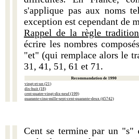
s'applique pas aux noms tels
exception est cependant de m
Rappel de la règle tradition
écrire les nombres composés
"et" (qui remplace alors le tr
31, 41, 51, 61 et 71.
Recommandation de 1990
vingt-et-un (21)
dix-huit (18)
cent-quatre-vingt-dix-neuf (199)
quarante-cinq-mille-sept-cent-quarante-deux (45742)
Cent se termine par un "s" 