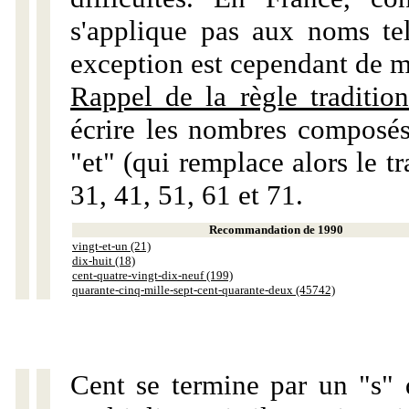
s'applique pas aux noms tels
exception est cependant de m
Rappel de la règle tradition
écrire les nombres composés
"et" (qui remplace alors le tr
31, 41, 51, 61 et 71.
Recommandation de 1990
vingt-et-un (21)
dix-huit (18)
cent-quatre-vingt-dix-neuf (199)
quarante-cinq-mille-sept-cent-quarante-deux (45742)
Cent se termine par un "s" 