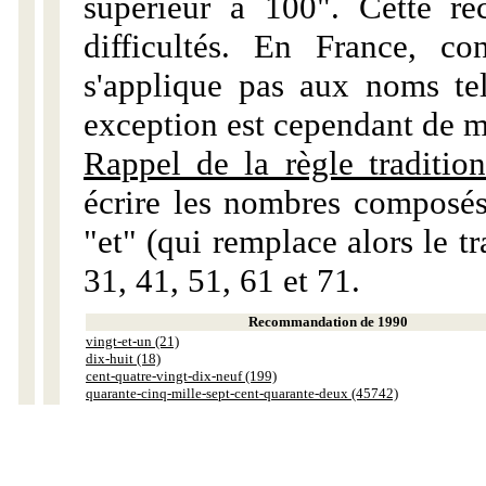
supérieur à 100". Cette r
difficultés. En France, c
s'applique pas aux noms tels
exception est cependant de m
Rappel de la règle tradition
écrire les nombres composés
"et" (qui remplace alors le tr
31, 41, 51, 61 et 71.
Recommandation de 1990
vingt-et-un (21)
dix-huit (18)
cent-quatre-vingt-dix-neuf (199)
quarante-cinq-mille-sept-cent-quarante-deux (45742)