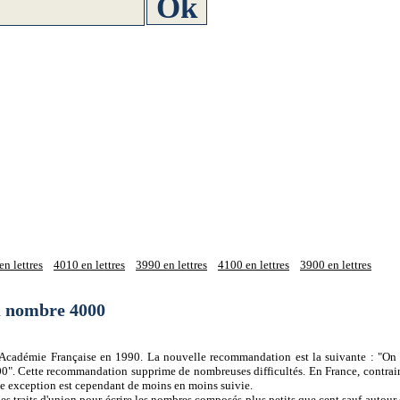
n lettres
4010 en lettres
3990 en lettres
4100 en lettres
3900 en lettres
du nombre 4000
 l'Académie Française en 1990. La nouvelle recommandation est la suivante : "On 
0". Cette recommandation supprime de nombreuses difficultés. En France, contrair
tte exception est cependant de moins en moins suivie.
es traits d'union pour écrire les nombres composés plus petits que cent sauf autour d