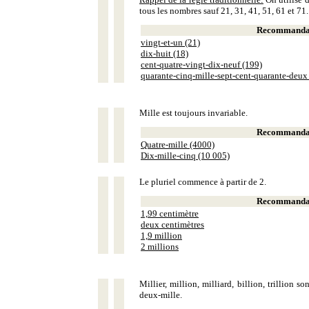
tous les nombres sauf 21, 31, 41, 51, 61 et 71.
Recommandat
vingt-et-un (21)
dix-huit (18)
cent-quatre-vingt-dix-neuf (199)
quarante-cinq-mille-sept-cent-quarante-deux
Mille est toujours invariable.
Recommandat
Quatre-mille (4000)
Dix-mille-cinq (10 005)
Le pluriel commence à partir de 2.
Recommandat
1,99 centimètre
deux centimètres
1,9 million
2 millions
Millier, million, milliard, billion, trillion 
deux-mille.