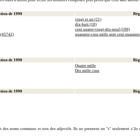
ion de 1990
Règl
vingt et un (21)
dix-huit (18)
cent quatre-vingt-dix-neuf (199)
 (45742)
quarante-cinq mille sept cent quarant
ion de 1990
Règl
Quatre mille
Dix mille cinq
ion de 1990
Règl
sont des noms communs et non des adjectifs. Ils ne prennent un "s" seulement s’ils s