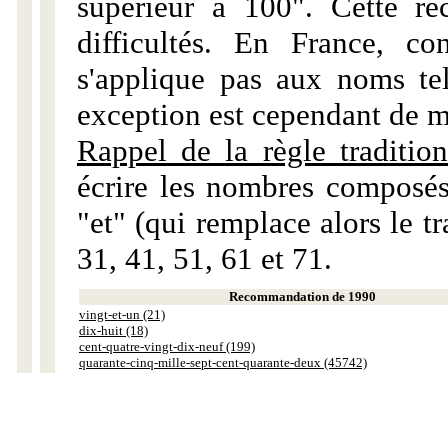
supérieur à 100". Cette r
difficultés. En France, c
s'applique pas aux noms tels
exception est cependant de m
Rappel de la règle tradition
écrire les nombres composés
"et" (qui remplace alors le tr
31, 41, 51, 61 et 71.
Recommandation de 1990
vingt-et-un (21)
dix-huit (18)
cent-quatre-vingt-dix-neuf (199)
quarante-cinq-mille-sept-cent-quarante-deux (45742)