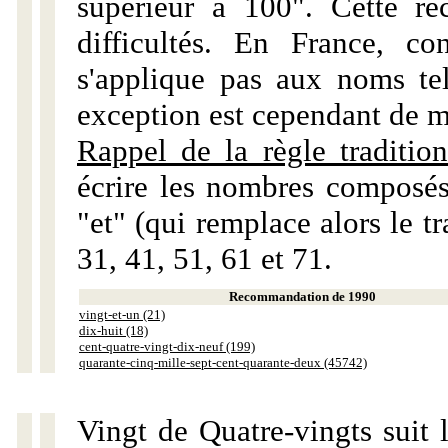
supérieur à 100". Cette r
difficultés. En France, c
s'applique pas aux noms tels
exception est cependant de m
Rappel de la règle tradition
écrire les nombres composés
"et" (qui remplace alors le tr
31, 41, 51, 61 et 71.
Recommandation de 1990
vingt-et-un (21)
dix-huit (18)
cent-quatre-vingt-dix-neuf (199)
quarante-cinq-mille-sept-cent-quarante-deux (45742)
Vingt de Quatre-vingts suit 