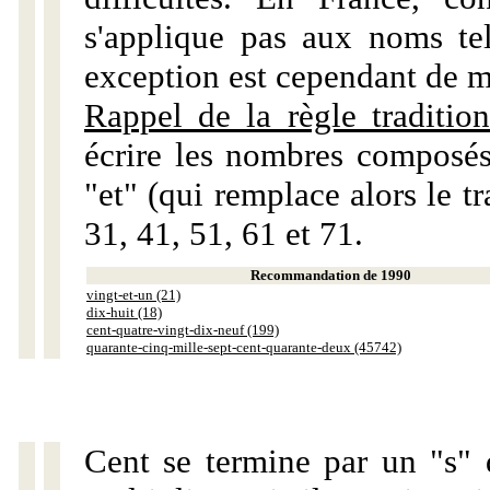
s'applique pas aux noms tels
exception est cependant de m
Rappel de la règle tradition
écrire les nombres composés
"et" (qui remplace alors le tr
31, 41, 51, 61 et 71.
Recommandation de 1990
vingt-et-un (21)
dix-huit (18)
cent-quatre-vingt-dix-neuf (199)
quarante-cinq-mille-sept-cent-quarante-deux (45742)
Cent se termine par un "s" 