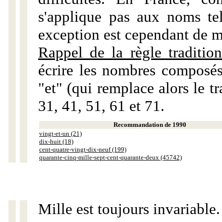
s'applique pas aux noms tels
exception est cependant de m
Rappel de la règle tradition
écrire les nombres composés
"et" (qui remplace alors le tr
31, 41, 51, 61 et 71.
Recommandation de 1990
vingt-et-un (21)
dix-huit (18)
cent-quatre-vingt-dix-neuf (199)
quarante-cinq-mille-sept-cent-quarante-deux (45742)
Mille est toujours invariable.